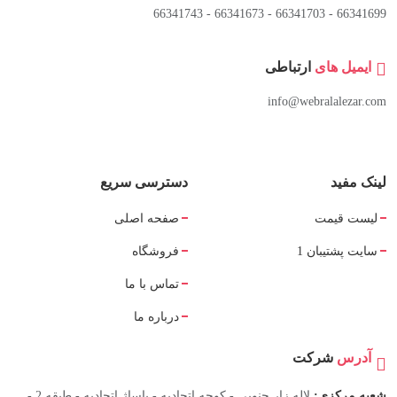
66341699 - 66341703 - 66341673 - 66341743
ایمیل های
ارتباطی
info@webralalezar.com
لینک مفید
دسترسی سریع
لیست قیمت
صفحه اصلی
سایت پشتیبان 1
فروشگاه
تماس با ما
درباره ما
آدرس
شرکت
شعبه مرکزی:
لاله زار جنوبی - کوچه اتحادیه - پاساژ اتحادیه - طبقه 2 -