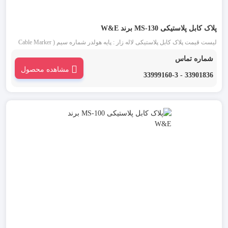
پلاک کابل پلاستیکی MS-130 برند W&E
لیست قیمت پلاک کابل پلاستیکی لاله زار : پایه هولدر شماره سیم ( Cable Marker
Strip ) تگ کابل ، پایه هولدر شماره سیم، پلاک کابل و یا هولدر شماره کابل ابزاری
شماره تماس
است که به عنوان لیبل برای نشانه گذاری کابل های شبکه استفاده می شود. پلاک
مشاهده محصول
کابل پلاستیکی MS-130 شامل نوار پلاستیکی می باشد که امکان اتصال با کابل‌هایی
33901836 - 33999160-3
تا عرض 7.4 میلی‌متر را فراهم می‌کند.