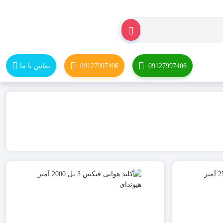
09127997406
09127997406
تماس با ما