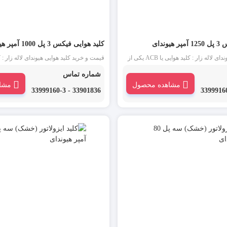
وندای
کلید هوایی فیکس 3 پل 1000 آمپر هیوندای
خرید کلید هوایی هیوندای لاله زار : کلید هوایی یا ACB یکی از
قیمت و خرید کلید هوایی هیوندای لاله زار : 
 است که در جریان های بالا و در ورودی تابلو
یا ACB یکی از انواع کلید اتوماتیک است ک
شماره تماس
تفاده می شود.
و در ورودی تابلو برق فشار ضعیف استفاده
مشاهده محصول
مشا
33901836 - 33999160-3