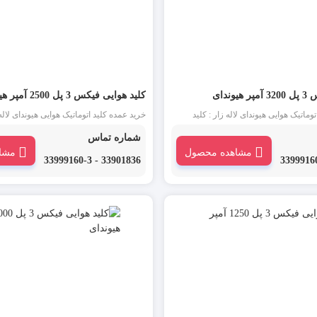
وندای
کلید هوایی فیکس 3 پل 2500 آمپر هیوندای
وماتیک هوایی هیوندای لاله زار : کلید
خرید عمده کلید اتوماتیک هوایی هیوندای لاله 
ا ACB یکی از انواع کلید اتوماتیک است که در جریان
یا ACB یکی از انواع کلید اتوماتیک است ک
شماره تماس
ی تابلو برق فشار ضعیف استفاده می شود.
و در ورودی تابلو برق فشار ضعیف استفاده
مشاهده محصول
مشا
33901836 - 33999160-3