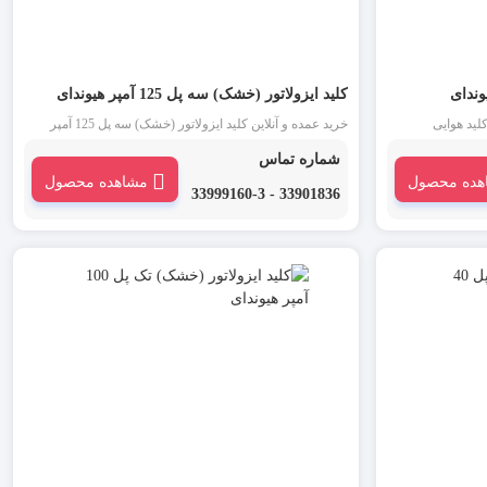
کلید ایزولاتور (خشک) سه پل 125 آمپر هیوندای
کلید هوایی
خرید عمده و آنلاین کلید ایزولاتور (خشک) سه پل 125 آمپر
ه در جریان های بالا
هیوندای : ایزولاتور یا کلید خشک هیوندای یکی از انواع کلید
شماره تماس
 می شود.
مینیاتوری است که به عنوان یک جداکننده بین میناتوری و بار
هده محصول
مشاهده محصول
مورد استفاده قرار می گیرد. این محصول در بازار لاله
33901836 - 33999160-3
زار ایزولاتور سوئیچ یا کلید جداکننده نیز نامیده می شود.