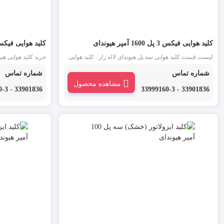
کلید هوایی فیکس 3 پل 1600 آمپر هیوندای
کلید هوایی فیکس 3 پل 1250 آمپر هی
لیست قیمت کلید هوایی سه پل هیوندای لاله زار : کلید هوایی
یا ACB یکی از انواع کلید اتوماتیک است که در جریان های بالا
انواع کلید اتوماتیک
شماره تماس
شماره تماس
و در ورودی تابلو برق فشار ضعیف استفاده می شود.
برق فشار ضعیف اس
مشاهده محصول
33901836 - 33999160-3
33901836 - 33999160-3