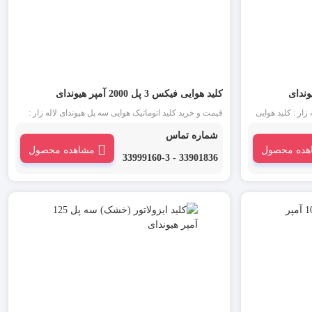
کلید هوایی فیکس 3 پل 2000 آمپر هیوندای
زار : کلید هوایی
قیمت و خرید کلید اتوماتیک هوایی سه پل هیوندای لاله زار :
ه در جریان های بالا
کلید هوایی یا ACB یکی از انواع کلید اتوماتیک است که در
شماره تماس
 می شود.
جریان های بالا و در ورودی تابلو برق فشار ضعیف استفاده می
هده محصول
مشاهده محصول
شود.
33901836 - 33999160-3