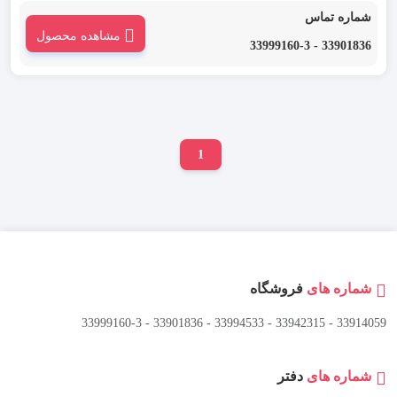
رعد مدل BS2.5 یکی از انواع جمپر ترمینال است که به منظور برقراری اتصال میان
شماره تماس
ترمینال های بدون پیچ و با سطح ولتاژی یکسان به کار می رود.
مشاهده محصول
33901836 - 33999160-3
1
شماره های
فروشگاه
33914059 - 33942315 - 33994533 - 33901836 - 33999160-3 ​
شماره های
دفتر