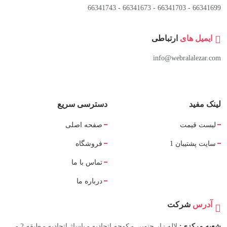
66341699 - 66341703 - 66341673 - 66341743
ایمیل های
ارتباطی
info@webralalezar.com
لینک مفید
دسترسی سریع
لیست قیمت
صفحه اصلی
سایت پشتیبان 1
فروشگاه
تماس با ما
درباره ما
آدرس
شرکت
شعبه مرکزی:
لاله زار جنوبی - کوچه اتحادیه - پاساژ اتحادیه - طبقه 2 -