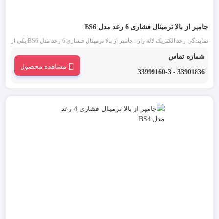
جامپر از بالا ترمینال فشاری 6 رعد مدل BS6
نمایندگی رعد الکتریک لاله زار : جامپر از بالا ترمینال فشاری 6 رعد مدل BS6 یکی از
انواع جمپر ترمینال است که به منظور برقراری اتصال میان ترمینال های بدون پیچ و
شماره تماس
با سطح ولتاژی یکسان به کار می رود.
مشاهده محصول
33901836 - 33999160-3