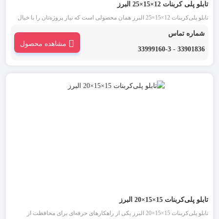
تابلو پلی‌ کربنات 12×15×25 البرز
تابلو پلی‌کربنات 12×15×25 البرز همان محصولی است که نیاز پروژه‌تان را با خیال
راحت برطرف می‌کند. این تابلو با استفاده از پلی‌کربنات سخت تولید شده تا در
شماره تماس
شرایط سخت محیطی مثل رطوبت، گرما، گرد و غبار و ضربه عملکردی بی‌نقص
مشاهده محصول
داشته باشد.
33901836 - 33999160-3
تابلو پلی‌کربنات 15×15×20 البرز
تابلو پلی‌کربنات 15×15×20 البرز یکی از راهکارهای حرفه‌ای برای محافظت از