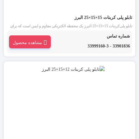
تابلو پلی‌ کربنات 15×15×25 البرز
تابلو پلی‌کربنات 15×15×25 البرز یک محفظه الکتریکی مقاوم و ایمن است که برای
استفاده در پروژه‌های صنعتی، تاسیسات ساختمانی و محیط‌های با شرایط سخت
شماره تماس
طراحی شده است. این محصول با رعایت دقیق استانداردهای بین‌المللی ساخته شده
مشاهده محصول
و حفاظت مطمئنی را برای تجهیزات برقی فراهم می‌کند.
33901836 - 33999160-3