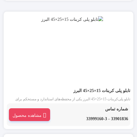
تابلو پلی‌ کربنات 15×25×45 البرز
تابلو پلی‌کربنات 15×25×45 البرز یکی از محفظه‌های استاندارد و مستحکم برای
محافظت از تجهیزات الکتریکی است که با بهره‌گیری از پلی‌کربنات مقاوم و طراحی
شماره تماس
دقیق صنعتی تولید شده. این محصول به‌خوبی پاسخگوی نیاز پروژه‌هایی‌ست که در
مشاهده محصول
آن‌ها ایمنی، دوام و مقاومت محیطی اهمیت دارد.
33901836 - 33999160-3