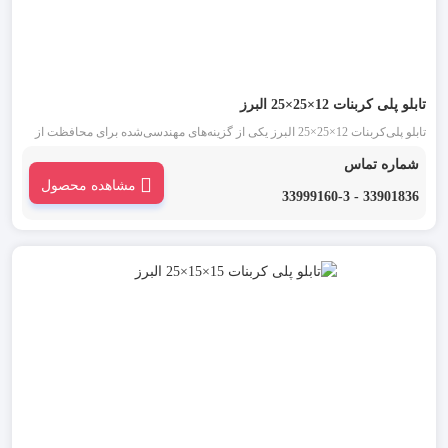
تابلو پلی‌ کربنات 12×25×25 البرز
تابلو پلی‌کربنات 12×25×25 البرز یکی از گزینه‌های مهندسی‌شده برای محافظت از
تجهیزات برقی در محیط‌های صنعتی و ساختمانی است. استفاده از پلی‌کربنات
شماره تماس
فشرده در ساختار این تابلو، علاوه‌بر سبک بودن، مقاومت بسیار بالایی در برابر
مشاهده محصول
عوامل محیطی ایجاد می‌کند.
33901836 - 33999160-3