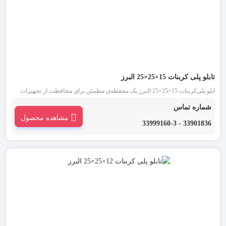
تابلو پلی‌ کربنات 15×25×25 البرز
ابلو پلی‌کربنات 15×25×25 البرز یک محفظه‌ی مطمئن برای محافظت از تجهیزات
الکتریکی در شرایط محیطی سخت است. طراحی مهندسی‌شده و استفاده از
شماره تماس
پلی‌کربنات فشرده، این تابلو را به یکی از گزینه‌های پرکاربرد در پروژه‌های صنعتی و
مشاهده محصول
ساختمانی تبدیل کرده است.
33901836 - 33999160-3