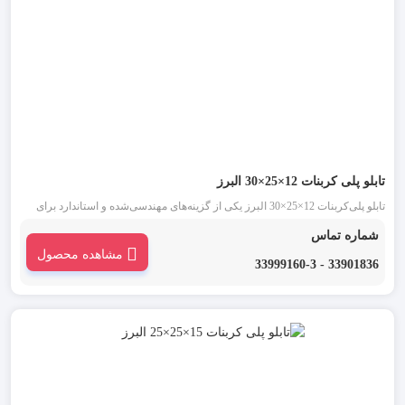
تابلو پلی‌ کربنات 12×25×30 البرز
تابلو پلی‌کربنات 12×25×30 البرز یکی از گزینه‌های مهندسی‌شده و استاندارد برای
محافظت از تجهیزات الکتریکی در محیط‌های صنعتی و ساختمانی است. استفاده از
شماره تماس
پلی‌کربنات با کیفیت بالا در ساخت بدنه، این محصول را به انتخابی مقاوم و قابل
مشاهده محصول
اطمینان تبدیل کرده است.
33901836 - 33999160-3