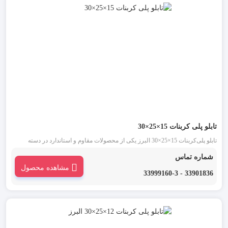
تابلو پلی‌ کربنات 15×25×30
تابلو پلی‌کربنات 15×25×30 البرز یکی از محصولات مقاوم و استاندارد در دسته
محفظه‌های الکتریکی صنعتی به‌شمار می‌رود. طراحی این تابلو با در نظر گرفتن
شماره تماس
الزامات محیطی، ایمنی و دوام بالا انجام شده است و می‌تواند گزینه‌ای ایده‌آل برای
مشاهده محصول
کاربری‌های متنوع باشد.
33901836 - 33999160-3